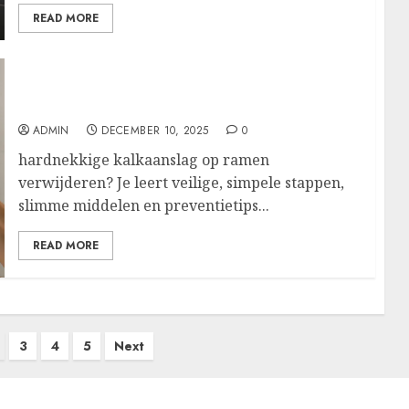
READ MORE
Zo pak je hardnekkige kalkaanslag op
ramen aan voor glashelder zicht
ADMIN
DECEMBER 10, 2025
0
hardnekkige kalkaanslag op ramen
verwijderen? Je leert veilige, simpele stappen,
slimme middelen en preventietips...
READ MORE
3
4
5
Next