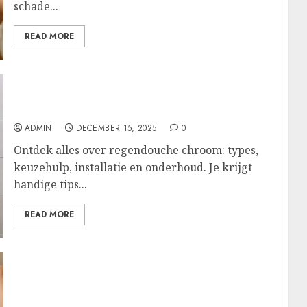
schade...
READ MORE
Laat je badkamer stralen met een
chroomkleurige regendouche
ADMIN
DECEMBER 15, 2025
0
Ontdek alles over regendouche chroom: types,
keuzehulp, installatie en onderhoud. Je krijgt
handige tips...
READ MORE
Laat je douchekop stralen: ontkalken met
baking soda voor een volle, frisse straal