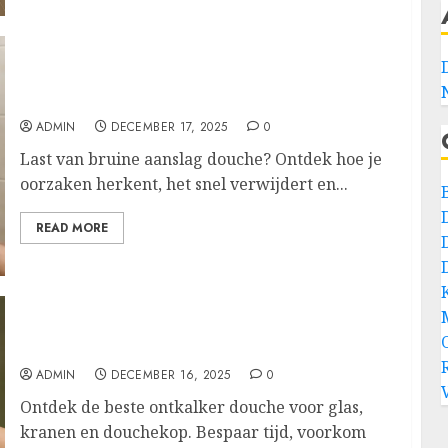
Zo pak je bruine aanslag in de douche aan en
voorkom je nieuwe vlekken
ADMIN
DECEMBER 17, 2025
0
Last van bruine aanslag douche? Ontdek hoe je
oorzaken herkent, het snel verwijdert en...
READ MORE
Laat je douche weer stralen met slimme
ontkalktips en veilige middelen
ADMIN
DECEMBER 16, 2025
0
Ontdek de beste ontkalker douche voor glas,
kranen en douchekop. Bespaar tijd, voorkom