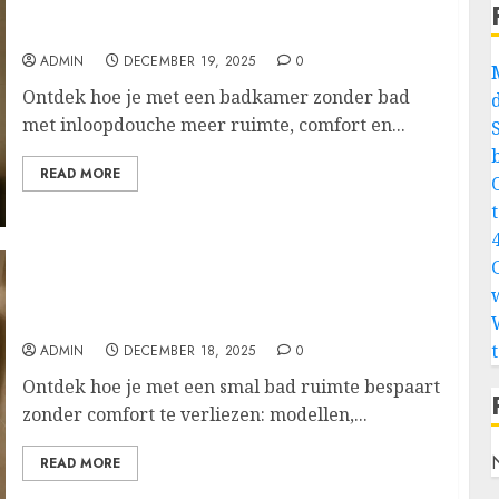
Luxe en rust in je badkamer met een
inloopdouche zonder bad
ADMIN
DECEMBER 19, 2025
0
Ontdek hoe je met een badkamer zonder bad
met inloopdouche meer ruimte, comfort en...
READ MORE
4
Breng luxe in je kleine badkamer met een
slank, ruimtebesparend ligbad
ADMIN
DECEMBER 18, 2025
0
Ontdek hoe je met een smal bad ruimte bespaart
zonder comfort te verliezen: modellen,...
READ MORE