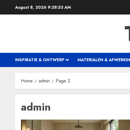
Skip
August 8, 2026
9:28:54 AM
to
content
INSPIRATIE & ONTWERP
MATERIALEN & AFWERKI
Home
admin
Page 2
admin