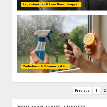
Regendouches & Luxe Douchekoppen
Onderhoud & Schoonmaaktips
Posts
Previous
1
2
pagination