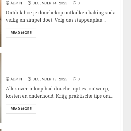
ADMIN
DECEMBER 14, 2025
0
Ontdek hoe je douchekop ontkalken baking soda
veilig en simpel doet. Volg ons stappenplan...
READ MORE
Van bad naar drempelloze inloopdouche:
creëer meer ruimte en luxe in je badkamer
ADMIN
DECEMBER 13, 2025
0
Alles over inloop bad douche: opties, ontwerp,
kosten en onderhoud. Krijg praktische tips om...
READ MORE