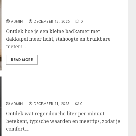
Maximale ruimte en licht in je compacte
badkamer met dakkapel
ADMIN
DECEMBER 12, 2025
0
Ontdek hoe je een kleine badkamer met
dakkapel meer licht, stahoogte en bruikbare
meters...
READ MORE
Regendouche en liters per minuut: de
optimale balans tussen volle straal en zuinig
verbruik
ADMIN
DECEMBER 11, 2025
0
Ontdek wat regendouche liter per minuut
betekent, typische waarden en meettips, zodat je
comfort,...