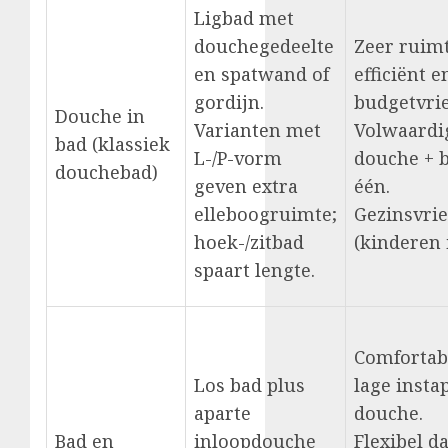
Ligbad met
douchegedeelte
Zeer ruim
en spatwand of
efficiënt e
gordijn.
budgetvrie
Douche in
Varianten met
Volwaardi
bad (klassiek
L-/P-vorm
douche + b
douchebad)
geven extra
één.
elleboogruimte;
Gezinsvrie
hoek-/zitbad
(kinderen 
spaart lengte.
Comfortab
Los bad plus
lage insta
aparte
douche.
Bad en
inloopdouche
Flexibel d