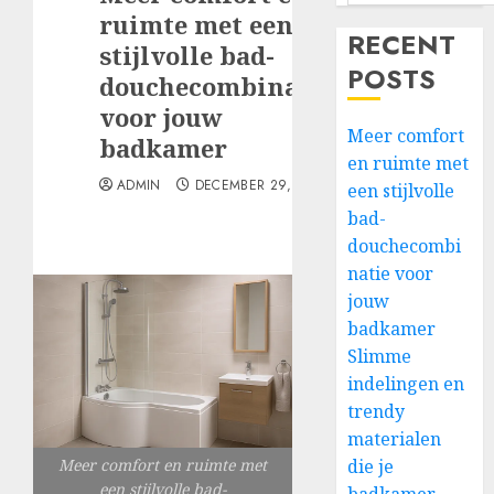
ruimte met een
RECENT
stijlvolle bad-
POSTS
douchecombinatie
voor jouw
Meer comfort
badkamer
en ruimte met
ADMIN
DECEMBER 29, 2025
een stijlvolle
bad-
douchecombi
natie voor
jouw
badkamer
Slimme
indelingen en
trendy
materialen
Meer comfort en ruimte met
die je
een stijlvolle bad-