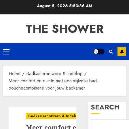
Skip
August 5, 2026
5:53:37 AM
to
content
THE SHOWER
Primary
Menu
Home
Badkamerontwerp & Indeling
Meer comfort en ruimte met een stijlvolle bad-
douchecombinatie voor jouw badkamer
SEARCH
Badkamerontwerp & Indeling
Meer comfort en