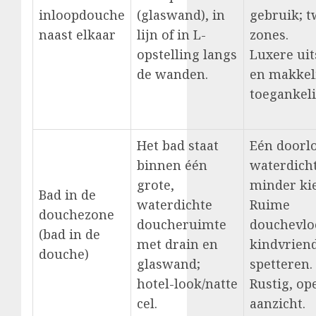
inloopdouche
(glaswand), in
gebruik; 
naast elkaar
lijn of in L-
zones.
opstelling langs
Luxere uit
de wanden.
en makkel
toegankeli
Het bad staat
Eén doorl
binnen één
waterdicht
grote,
minder ki
Bad in de
waterdichte
Ruime
douchezone
doucheruimte
douchevlo
(bad in de
met drain en
kindvriend
douche)
glaswand;
spetteren.
hotel-look/natte
Rustig, op
cel.
aanzicht.