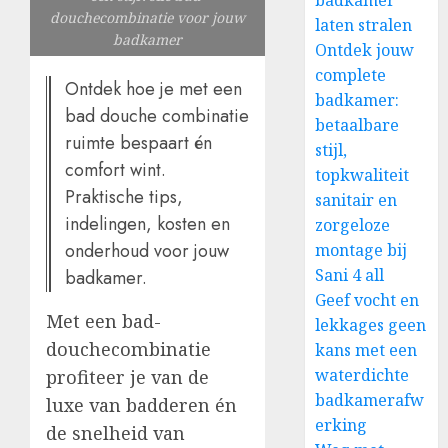
badkamer
douchecombinatie voor jouw
laten stralen
badkamer
Ontdek jouw
complete
Ontdek hoe je met een
badkamer:
bad douche combinatie
betaalbare
ruimte bespaart én
stijl,
comfort wint.
topkwaliteit
Praktische tips,
sanitair en
indelingen, kosten en
zorgeloze
onderhoud voor jouw
montage bij
Sani 4 all
badkamer.
Geef vocht en
Met een bad-
lekkages geen
douchecombinatie
kans met een
waterdichte
profiteer je van de
badkamerafw
luxe van badderen én
erking
de snelheid van