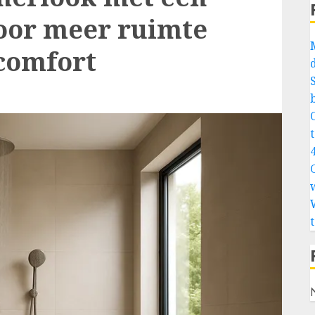
oor meer ruimte
-comfort
4