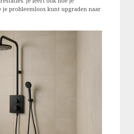
estaties. Je leert ook hoe je
 je probleemloos kunt upgraden naar