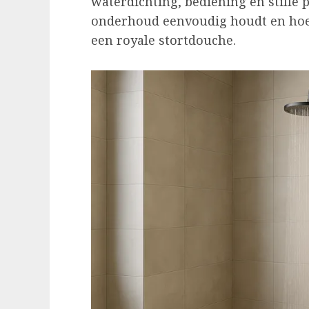
waterdichting, bediening en stille pr
onderhoud eenvoudig houdt en hoe
een royale stortdouche.