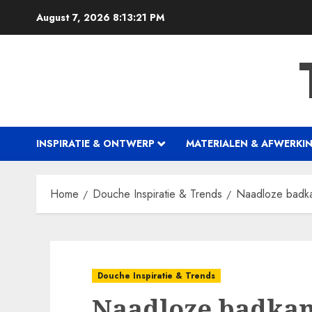
Skip
August 7, 2026
8:13:22 PM
to
content
INSPIRATIE & ONTWERP
MATERIALEN & AFWERKI
Home
Douche Inspiratie & Trends
Naadloze badka
Douche Inspiratie & Trends
Naadloze badkam