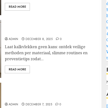
READ MORE
Weg met kalkvlekken: laat je glas, kranen en
tegels weer stralen
4
ADMIN
DECEMBER 8, 2025
0
Laat kalkvlekken geen kans: ontdek veilige
methoden per materiaal, slimme routines en
preventietips zodat...
READ MORE
Slim kleurgebruik voor een kleine
badkamer: laat je ruimte groter en lichter
lijken
ADMIN
DECEMBER 7, 2025
0