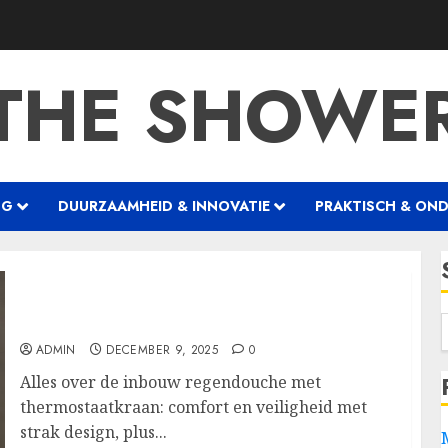
THE SHOWE
NG
DUURZAAMHEID & INNOVATIE
PRAKTISCH & ON
Veilig, stijlvol en zuinig douchen met een
ingebouwde regendouche met thermostaat
ADMIN
DECEMBER 9, 2025
0
Alles over de inbouw regendouche met
thermostaatkraan: comfort en veiligheid met
strak design, plus...