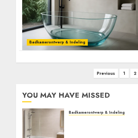
Badkamerontwerp & Indeling
Posts
Previous
1
2
pagination
YOU MAY HAVE MISSED
Badkamerontwerp & Indeling
Meer comfort en ruimte
met een stijlvolle bad-
douchecombinatie voor