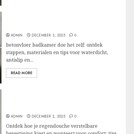
Zelf een naadloze betonvloer in je badkamer
maken voor een strakke, waterdichte look
ADMIN
DECEMBER 3, 2025
0
betonvloer badkamer doe het zelf: ontdek
stappen, materialen en tips voor waterdicht,
antislip en...
READ MORE
Slim monteren van je regendouche: kies de
juiste verstelbare bevestiging voor
maximaal comfort
ADMIN
DECEMBER 2, 2025
0
Ontdek hoe je regendouche verstelbare
bevestiging kiest en monteert voor comfort: tips