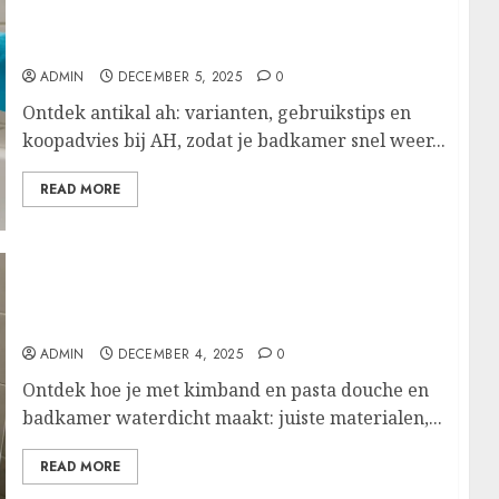
van Albert heijn voor glanzende kranen en
tegels
ADMIN
DECEMBER 5, 2025
0
Ontdek antikal ah: varianten, gebruikstips en
koopadvies bij AH, zodat je badkamer snel weer...
READ MORE
Lekvrije douche en badkamer: waterdichte
hoeken met kimband en afdichtpasta
ADMIN
DECEMBER 4, 2025
0
Ontdek hoe je met kimband en pasta douche en
badkamer waterdicht maakt: juiste materialen,...
READ MORE