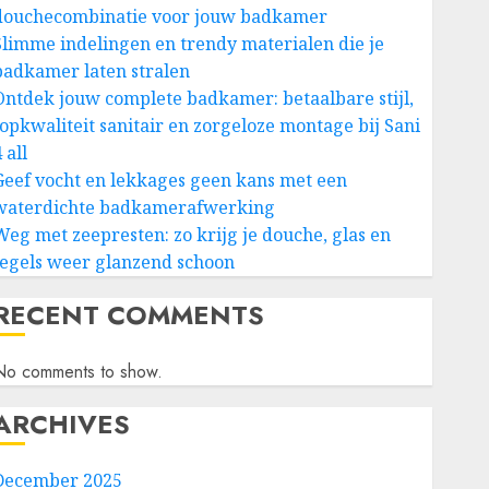
douchecombinatie voor jouw badkamer
Slimme indelingen en trendy materialen die je
badkamer laten stralen
Ontdek jouw complete badkamer: betaalbare stijl,
topkwaliteit sanitair en zorgeloze montage bij Sani
 all
Geef vocht en lekkages geen kans met een
waterdichte badkamerafwerking
Weg met zeepresten: zo krijg je douche, glas en
tegels weer glanzend schoon
RECENT COMMENTS
No comments to show.
ARCHIVES
December 2025