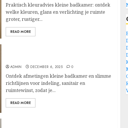
Praktisch kleuradvies kleine badkamer: ontdek
welke kleuren, glans en verlichting je ruimte
groter, rustiger...
READ MORE
Slimme afmetingen en indeling voor een
kleine badkamer die groots aanvoelt
ADMIN
DECEMBER 6, 2025
0
Ontdek afmetingen kleine badkamer en slimme
richtlijnen voor indeling, sanitair en
ruimtewinst, zodat je...
READ MORE
Laat kalkaanslag verdwijnen met Antikal