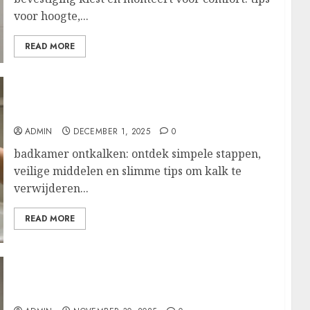
voor hoogte,...
READ MORE
Zo maak je je badkamer kalkvrij en houd je
douche en kranen stralend
ADMIN
DECEMBER 1, 2025
0
badkamer ontkalken: ontdek simpele stappen,
veilige middelen en slimme tips om kalk te
verwijderen...
READ MORE
Maak van je badkamer een ruimtelijke
blikvanger met een elegant bad van glas