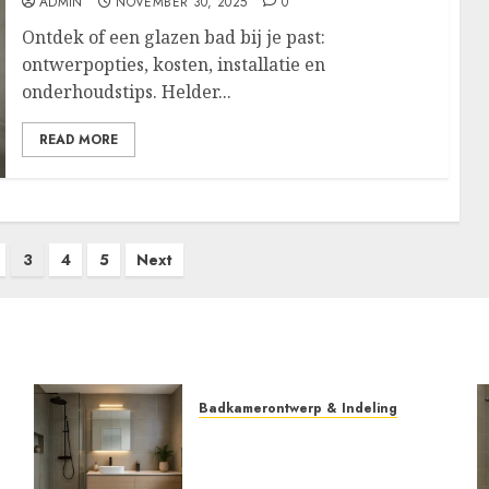
ADMIN
NOVEMBER 30, 2025
0
Ontdek of een glazen bad bij je past:
ontwerpopties, kosten, installatie en
onderhoudstips. Helder...
READ MORE
3
4
5
Next
Badkamerontwerp & Indeling
Slimme indelingen en
trendy materialen die je
badkamer laten stralen