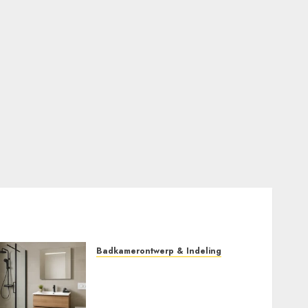
Badkamerontwerp & Indeling
Ontdek jouw complete
badkamer: betaalbare stijl,
topkwaliteit sanitair en