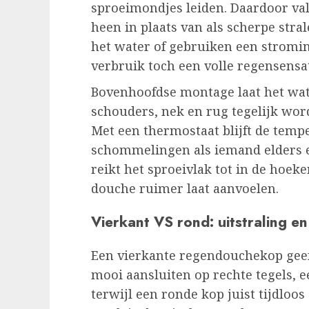
sproeimondjes leiden. Daardoor vall
heen in plaats van als scherpe str
het water of gebruiken een stroming
verbruik toch een volle regensensat
Bovenhoofdse montage laat het wat
schouders, nek en rug tegelijk word
Met een thermostaat blijft de temp
schommelingen als iemand elders e
reikt het sproeivlak tot in de hoek
douche ruimer laat aanvoelen.
Vierkant VS rond: uitstraling e
Een vierkante regendouchekop geeft
mooi aansluiten op rechte tegels, 
terwijl een ronde kop juist tijdloos