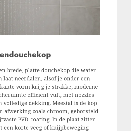
egendouchekop
en brede, platte douchekop die water
m laat neerdalen, alsof je onder een
rkante vorm krijg je strakke, moderne
cheruimte efficiënt vult, met nozzles
n volledige dekking. Meestal is de kop
n afwerking zoals chroom, geborsteld
jtvaste PVD-coating. In de plaat zitten
et een korte veeg of knijpbeweging