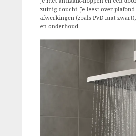
je met antikalk-noppen en een do
zuinig doucht. Je leest over plafo
afwerkingen (zoals PVD mat zwart), 
en onderhoud.