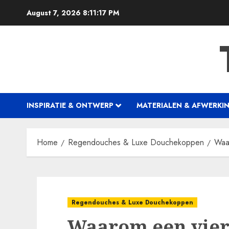
Skip
August 7, 2026
8:11:18 PM
to
content
INSPIRATIE & ONTWERP
MATERIALEN & AFWERKI
Home
Regendouches & Luxe Douchekoppen
Waar
Regendouches & Luxe Douchekoppen
Waarom een vie