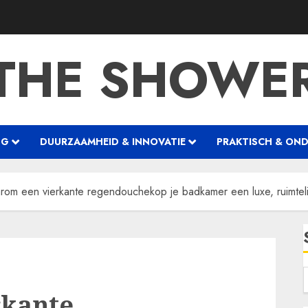
THE SHOWE
NG
DUURZAAMHEID & INNOVATIE
PRAKTISCH & ON
om een vierkante regendouchekop je badkamer een luxe, ruimteli
rkante